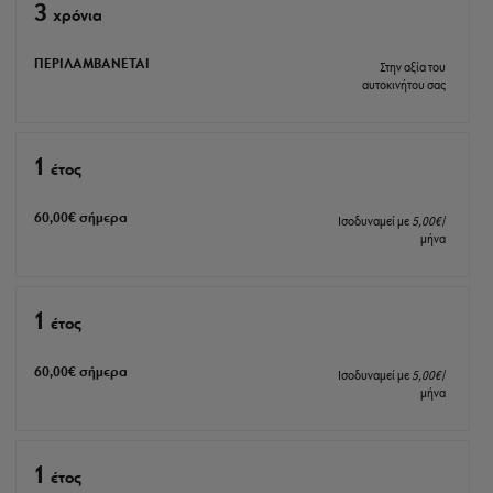
3
xρόνια
ΠΕΡΙΛΑΜΒΑΝΕΤΑΙ
Στην αξία του
αυτοκινήτου σας
1
έτος
60
,00
€
σήμερα
Ισοδυναμεί με
5
,00
€
/
μήνα
1
έτος
60
,00
€
σήμερα
Ισοδυναμεί με
5
,00
€
/
μήνα
1
έτος