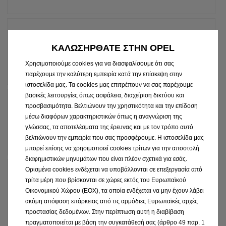
3
xρόνια
ΚΑΛΩΣΗΡΘΑΤΕ ΣΤΗΝ OPEL
ΠΕΡΙΛΑΜΒΑΝΕΤΑΙ
Στην αξία του
Χρησιμοποιούμε cookies για να διασφαλίσουμε ότι σας
αυτοκινήτου σας
παρέχουμε την καλύτερη εμπειρία κατά την επίσκεψη στην
ιστοσελίδα μας. Τα cookies μας επιτρέπουν να σας παρέχουμε
βασικές λειτουργίες όπως ασφάλεια, διαχείριση δικτύου και
3
xρόνια
προσβασιμότητα. Βελτιώνουν την χρηστικότητα και την επίδοση
μέσω διαφόρων χαρακτηριστικών όπως η αναγνώριση της
ΠΕΡΙΛΑΜΒΑΝΕΤΑΙ
γλώσσας, τα αποτελέσματα της έρευνας και με τον τρόπο αυτό
Στην αξία του
βελτιώνουν την εμπειρία που σας προσφέρουμε. Η ιστοσελίδα μας
αυτοκινήτου σας
μπορεί επίσης να χρησιμοποιεί cookies τρίτων για την αποστολή
διαφημιστικών μηνυμάτων που είναι πλέον σχετικά για εσάς.
Ορισμένα cookies ενδέχεται να υποβάλλονται σε επεξεργασία από
3
xρόνια
τρίτα μέρη που βρίσκονται σε χώρες εκτός του Ευρωπαϊκού
Οικονομικού Χώρου (ΕΟΧ), τα οποία ενδέχεται να μην έχουν λάβει
ΠΕΡΙΛΑΜΒΑΝΕΤΑΙ
Στην αξία του
ακόμη απόφαση επάρκειας από τις αρμόδιες Ευρωπαϊκές αρχές
αυτοκινήτου σας
προστασίας δεδομένων. Στην περίπτωση αυτή η διαβίβαση
πραγματοποιείται με βάση την συγκατάθεσή σας (άρθρο 49 παρ. 1