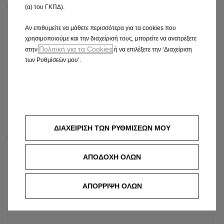
(α) του ΓΚΠΔ).
3
xρόνια
Αν επιθυμείτε να μάθετε περισσότερα για τα cookies που
χρησιμοποιούμε και την διαχείρισή τους, μπορείτε να ανατρέξετε
ΠΕΡΙΛΑΜΒΑΝΕΤΑΙ
Στην αξία του
Πολιτική για τα Cookies
στην
ή να επιλέξετε την ‘Διαχείριση
αυτοκινήτου σας
των Ρυθμίσεών μου’.
3
xρόνια
ΠΕΡΙΛΑΜΒΑΝΕΤΑΙ
Στην αξία του
αυτοκινήτου σας
ΔΙΑΧΕΙΡΙΣΗ ΤΩΝ ΡΥΘΜΙΣΕΩΝ ΜΟΥ
3
ΑΠΟΔΟΧΗ ΟΛΩΝ
xρόνια
ΠΕΡΙΛΑΜΒΑΝΕΤΑΙ
Στην αξία του
ΑΠΟΡΡΙΨΗ ΟΛΩΝ
αυτοκινήτου σας