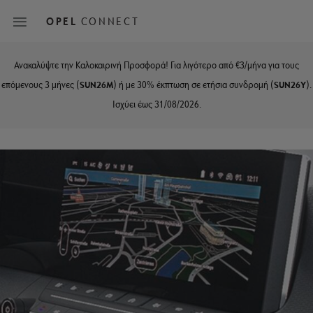
Skip
to
OPEL
CONNECT
main
content
Ανακαλύψτε την Καλοκαιρινή Προσφορά! Για λιγότερο από €3/μήνα για τους
Main
επόμενους 3 μήνες (
SUN26M
) ή με 30% έκπτωση σε ετήσια συνδρομή (
SUN26Y
).
navigation
Ισχύει έως 31/08/2026.